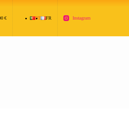
00
€
PT
FR
Instagram
nho
ras