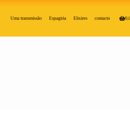
Uma transmissão
Espagiria
Elixires
contacto
0,
Carri
de
comp